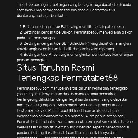
Tipe-tipe pasangan / bettingan yang beragam juga dapat dipilih pada
saat melakukan pemasangan taruhan anda di Permatabet88.
diantaranya sebagai berikut :
1. Bettingan dengan tipe FULL yang memiliki hadiah paling besar.
2. Bettingan dengan tipe Diskon, Permatabet88 menyediakan diskon
pada saat pemasangan.
3. Bettingan dengan tipe BB ( Bolak Balik ) yang dapat dimenangkan
apabila angka yang keluar terbalik dari angka yang dipasang.
4. Bettingan tipe Prize yang memungkinkan persentase kemenangan
pemain meningkat.
Situs Taruhan Resmi
Terlengkap Permatabet88
Permatabet88.com merupakan situs taruhan resmi dan terlengkap
yang menjamin kenyamanan dan keamanan selama permainan
berlangsung, dibuktikan dengan legalitas dan lisensi yang didapatkan
dari PAGCOR (Philippine Amusement And Gaming Corporation).
Customer service Permatabet88 handal dan profesional siap
memberikan pelayanan maksimal selama 24 jam penuh setiap hari.
Permatabet88 telah berkomitmen untuk meningkatkan kualitas terbaik
melalui fasilitas dan fitur-fitur yang diberikan seperti video tutorial,
panduan betting, link alternatif dan fitur menarik lainnya dari