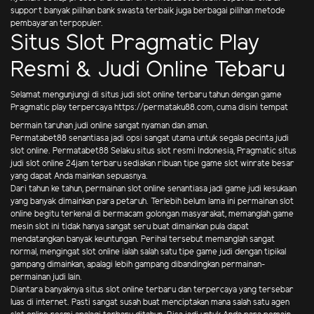
support banyak pilihan bank swasta terbaik juga berbagai pilihan metode
pembayaran terpopuler.
Situs Slot Pragmatic Play
Resmi & Judi Online Tebaru
Selamat mengunjungi di situs judi slot online terbaru tahun dengan game
Pragmatic play terpercaya
https://permataku88.com
, cuma disini tempat
bermain taruhan judi online sangat nyaman dan aman.
Permatabet88 senantiasa jadi opsi sangat utama untuk segala pecinta judi
slot online. Permatabet88 Selaku situs slot resmi Indonesia, Pragmatic situs
judi slot online 24jam terbaru sediakan ribuan tipe game slot winrate besar
yang dapat Anda mainkan sepuasnya.
Dari tahun ke tahun, permainan slot online senantiasa jadi game judi kesukaan
yang banyak dimainkan para petaruh. Terlebih belum lama ini permainan slot
online begitu terkenal di bermacam golongan masyarakat, memanglah game
mesin slot ini tidak hanya sangat seru buat dimainkan pula dapat
mendatangkan banyak keuntungan. Perihal tersebut memanglah sangat
normal, mengingat slot online ialah salah satu tipe game judi dengan tipikal
gampang dimainkan, apalagi lebih gampang dibandingkan permainan-
permainan judi lain.
Diantara banyaknya situs slot online terbaru dan terpercaya yang tersebar
luas di internet. Pasti sangat susah buat menciptakan mana salah satu agen