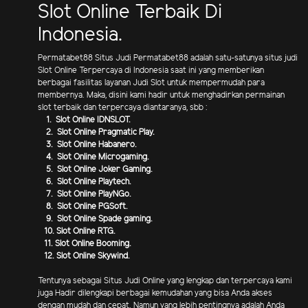
Slot Online Terbaik Di
Indonesia.
Permatabet88 Situs Judi Permatabet88 adalah satu-satunya situs judi
Slot Online Terpercaya di Indonesia saat ini yang memberikan
berbagai fasilitas layanan Judi Slot untuk mempermudah para
membernya. Maka, disini kami hadir untuk menghadirkan permainan
slot terbaik dan terpercaya diantaranya, sbb :
1. Slot Online IDNSLOT.
2. Slot Online Pragmatic Play.
3. Slot Online Habanero.
4. Slot Online Microgaming.
5. Slot Online Joker Gaming.
6. Slot Online Playtech.
7. Slot Online PlayNGo.
8. Slot Online PGSoft.
9. Slot Online Spade gaming.
10. Slot Online RTG.
11. Slot Online Booming.
12. Slot Online Skywind.
Tentunya sebagai Situs Judi Online yang lengkap dan terpercaya kami
juga Hadir dilengkapi berbagai kemudahan yang bisa Anda akses
dengan mudah dan cepat. Namun yang lebih pentingnya adalah Anda