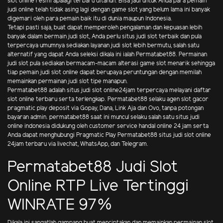
slot online resmi apalagi terbaru ditahun. Bisa jadi untuk Anda para pemain
judi online telah tidak asing lagi dengan game slot yang belum lama ini banyak
digemari oleh para pemain baik itu di dunia maupun Indonesia.
Tetapi pasti saja, buat dapat memperoleh pengalaman dan kepuasan lebih
banyak dalam bermain judi slot, Anda perlu situs judi slot terbaik dan pula
terpercaya umumnya sediakan layanan judi slot lebih bermutu, salah satu
alternatif yang dapat Anda seleksi dikala ini ialah Permatabet88. Permainan
judi slot pula sediakan bermacam-macam alterasi game slot menarik sehingga
tiap pemain judi slot online dapat berupaya peruntungan dengan memilah
memainkan permainan judi slot tipe manapun.
Permatabet88 adalah situs judi slot online24jam terpercaya melayani daftar
slot online terbaru serta terlengkap. Permatabet88 selaku agen slot gacor
pragmatic play deposit via Gopay, Dana, Link Aja dan Ovo, tanpa potongan
bayaran admin. permatabet88 saat ini muncul selaku salah satu situs judi
online indonesia didukung oleh customer service handal online 24 jam serta
Anda dapat menghubungi Pragmatic Play Permatabet88 situs judi slot online
24jam terbaru via livechat, WhatsApp, dan Telegram.
Permatabet88 Judi Slot
Online RTP Live Tertinggi
WINRATE 97%
Dikala ini sangatlah gampang buat menciptakan dan memainkan permainan slot