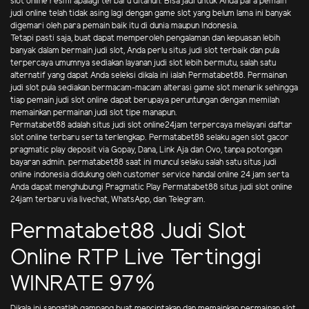
slot online resmi apalagi terbaru ditahun. Bisa jadi untuk Anda para pemain
judi online telah tidak asing lagi dengan game slot yang belum lama ini banyak
digemari oleh para pemain baik itu di dunia maupun Indonesia.
Tetapi pasti saja, buat dapat memperoleh pengalaman dan kepuasan lebih
banyak dalam bermain judi slot, Anda perlu situs judi slot terbaik dan pula
terpercaya umumnya sediakan layanan judi slot lebih bermutu, salah satu
alternatif yang dapat Anda seleksi dikala ini ialah Permatabet88. Permainan
judi slot pula sediakan bermacam-macam alterasi game slot menarik sehingga
tiap pemain judi slot online dapat berupaya peruntungan dengan memilah
memainkan permainan judi slot tipe manapun.
Permatabet88 adalah situs judi slot online24jam terpercaya melayani daftar
slot online terbaru serta terlengkap. Permatabet88 selaku agen slot gacor
pragmatic play deposit via Gopay, Dana, Link Aja dan Ovo, tanpa potongan
bayaran admin. permatabet88 saat ini muncul selaku salah satu situs judi
online indonesia didukung oleh customer service handal online 24 jam serta
Anda dapat menghubungi Pragmatic Play Permatabet88 situs judi slot online
24jam terbaru via livechat, WhatsApp, dan Telegram.
Permatabet88 Judi Slot
Online RTP Live Tertinggi
WINRATE 97%
Dikala ini sangatlah gampang buat menciptakan dan memainkan permainan slot