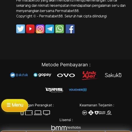
Permatabet88 yang akan membantu menuju kemenangan. Daftar
sekarang dan nikmati kesempatan mendapatkan pengalaman seru dan
menyenangkan bersama Permatabet88.
Copyright © - Permatabet88. Seluruh hak cipta dilindungi
Metode Pembayaran :
☰ Menu
Dukungan Perangkat :
Keamanan Terjamin :
Lisensi :