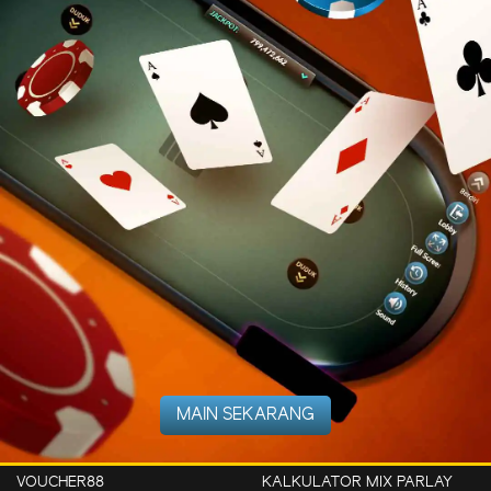
MAIN SEKARANG
VOUCHER88
KALKULATOR MIX PARLAY