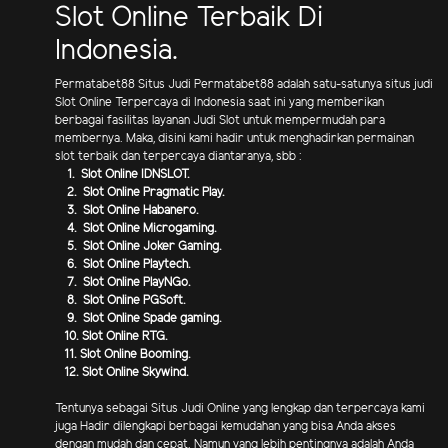
Slot Online Terbaik Di
Indonesia.
Permatabet88 Situs Judi Permatabet88 adalah satu-satunya situs judi
Slot Online Terpercaya di Indonesia saat ini yang memberikan
berbagai fasilitas layanan Judi Slot untuk mempermudah para
membernya. Maka, disini kami hadir untuk menghadirkan permainan
slot terbaik dan terpercaya diantaranya, sbb :
1. Slot Online IDNSLOT.
2. Slot Online Pragmatic Play.
3. Slot Online Habanero.
4. Slot Online Microgaming.
5. Slot Online Joker Gaming.
6. Slot Online Playtech.
7. Slot Online PlayNGo.
8. Slot Online PGSoft.
9. Slot Online Spade gaming.
10. Slot Online RTG.
11. Slot Online Booming.
12. Slot Online Skywind.
Tentunya sebagai Situs Judi Online yang lengkap dan terpercaya kami
juga Hadir dilengkapi berbagai kemudahan yang bisa Anda akses
dengan mudah dan cepat. Namun yang lebih pentingnya adalah Anda