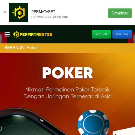
×
PERMATABET
Download
PERMATABET Mobile App
MASUK
DAFTAR
Poker
BERANDA